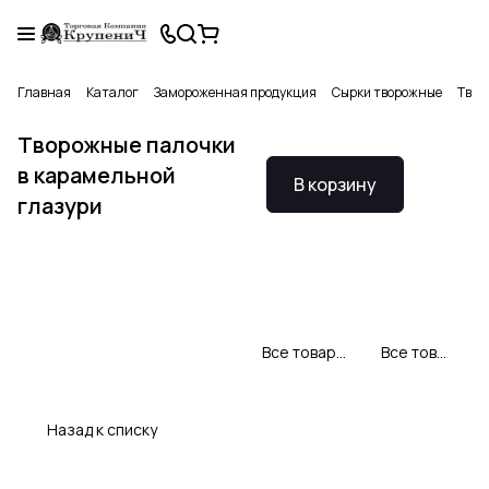
Главная
Каталог
Замороженная продукция
Сырки творожные
Твор
Творожные палочки
в карамельной
В корзину
глазури
Все товары Свитлогорье
Все товары категории
Назад к списку