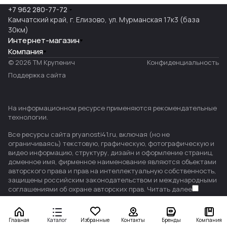
+7 962 280-77-72
Камчатский край, г. Елизово, ул. Мурманская 17к3 (база
30км)
Интернет-магазин
Компания
© 2026 ТМ Крупенич
Конфиденциальность
Поддержка сайта
На информационном ресурсе применяются
рекомендательные
технологии
.
Все ресурсы сайта pryanosti41.ru, включая (но не
ограничиваясь) текстовую, графическую, фотографическую и
видео информацию, структуру, дизайн и оформление страниц,
доменное имя, фирменное наименование являются объектами
авторского права и прав на интеллектуальную собственность,
защищены российским законодательством и международными
соглашениями об охране авторских прав.
Читать далее
Главная
Каталог
Избранные
Контакты
Бренды
Компания