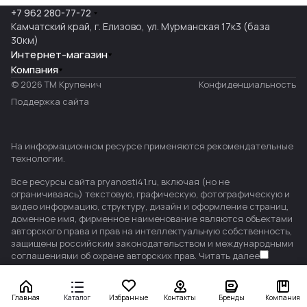
+7 962 280-77-72
Камчатский край, г. Елизово, ул. Мурманская 17к3 (база
30км)
Интернет-магазин
Компания
© 2026 ТМ Крупенич
Конфиденциальность
Поддержка сайта
На информационном ресурсе применяются
рекомендательные
технологии
.
Все ресурсы сайта pryanosti41.ru, включая (но не
ограничиваясь) текстовую, графическую, фотографическую и
видео информацию, структуру, дизайн и оформление страниц,
доменное имя, фирменное наименование являются объектами
авторского права и прав на интеллектуальную собственность,
защищены российским законодательством и международными
соглашениями об охране авторских прав.
Читать далее
Главная
Каталог
Избранные
Контакты
Бренды
Компания