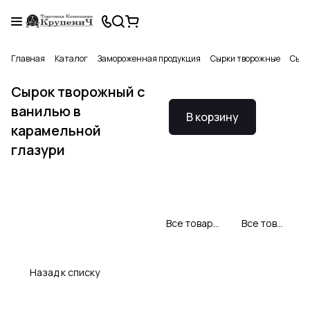
Главная
Каталог
Замороженная продукция
Сырки творожные
Сыро
Сырок творожный с
ванилью в
В корзину
карамельной
глазури
Все товары Свитлогорье
Все товары категории
Назад к списку