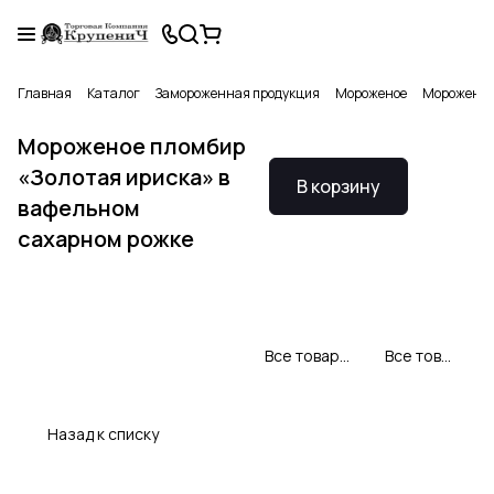
Главная
Каталог
Замороженная продукция
Мороженое
Мороженое 
Мороженое пломбир
«Золотая ириска» в
В корзину
вафельном
сахарном рожке
Все товары Свитлогорье
Все товары категории
Назад к списку