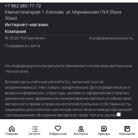
+7 962 280-77-72
Камчатский край, г. Елизово, ул. Мурманская 17к3 (база
30км)
Интернет-магазин
Компания
© 2026 ТМ Крупенич
Конфиденциальность
Поддержка сайта
На информационном ресурсе применяются
рекомендательные
технологии
.
Все ресурсы сайта pryanosti41.ru, включая (но не
ограничиваясь) текстовую, графическую, фотографическую и
видео информацию, структуру, дизайн и оформление страниц,
доменное имя, фирменное наименование являются объектами
авторского права и прав на интеллектуальную собственность,
защищены российским законодательством и международными
соглашениями об охране авторских прав.
Читать далее
Главная
Каталог
Избранные
Контакты
Бренды
Компания