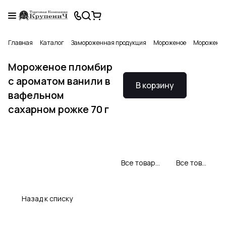
Главная
Каталог
Замороженная продукция
Мороженое
Мороженое 
Мороженое пломбир
с ароматом ванили в
В корзину
вафельном
сахарном рожке 70 г
Все товары Свитлогорье
Все товары категории
Назад к списку