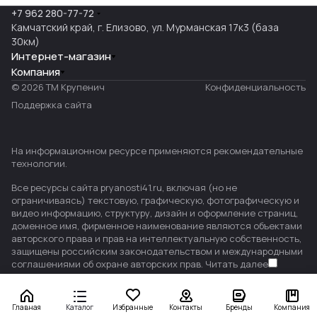
+7 962 280-77-72
Камчатский край, г. Елизово, ул. Мурманская 17к3 (база
30км)
Интернет-магазин
Компания
© 2026 ТМ Крупенич
Конфиденциальность
Поддержка сайта
На информационном ресурсе применяются
рекомендательные
технологии
.
Все ресурсы сайта pryanosti41.ru, включая (но не
ограничиваясь) текстовую, графическую, фотографическую и
видео информацию, структуру, дизайн и оформление страниц,
доменное имя, фирменное наименование являются объектами
авторского права и прав на интеллектуальную собственность,
защищены российским законодательством и международными
соглашениями об охране авторских прав.
Читать далее
Главная
Каталог
Избранные
Контакты
Бренды
Компания