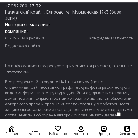
+7 962 280-77-72
Камчатский край, г. Елизово, ул. Мурманская 17к3 (база
30км)
Интернет-магазин
Компания
© 2026 ТМ Крупенич
Конфиденциальность
Поддержка сайта
На информационном ресурсе применяются
рекомендательные
технологии
.
Все ресурсы сайта pryanosti41.ru, включая (но не
ограничиваясь) текстовую, графическую, фотографическую и
видео информацию, структуру, дизайн и оформление страниц,
доменное имя, фирменное наименование являются объектами
авторского права и прав на интеллектуальную собственность,
защищены российским законодательством и международными
соглашениями об охране авторских прав.
Читать далее
Главная
Каталог
Избранные
Контакты
Бренды
Компания