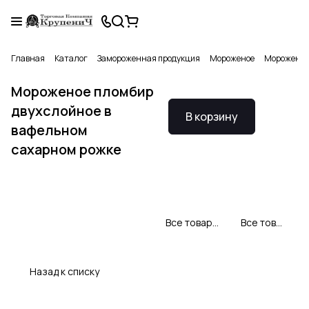
Главная
Каталог
Замороженная продукция
Мороженое
Мороженое 
Мороженое пломбир
двухслойное в
В корзину
вафельном
сахарном рожке
Все товары Свитлогорье
Все товары категории
Назад к списку