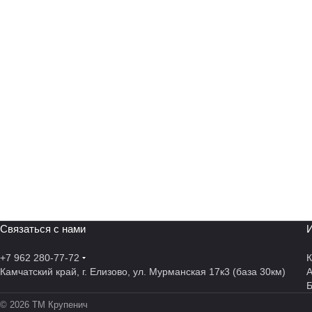
Связаться с нами
И
+7 962 280-77-72
К
Камчатский край, г. Елизово, ул. Мурманская 17к3 (база 30км)
А
© 2026 ТМ Крупенич