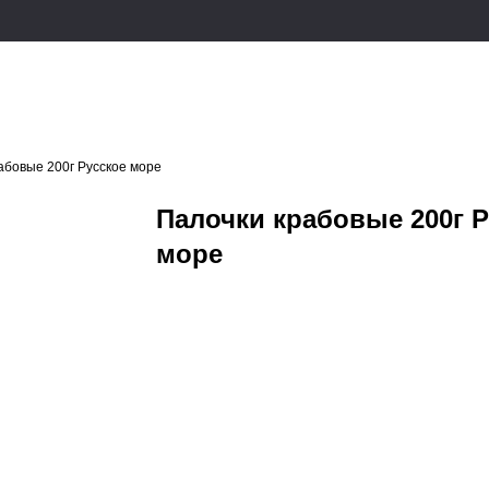
абовые 200г Русское море
Палочки крабовые 200г Р
море