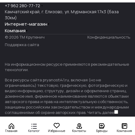
+7 962 280-77-72
Камчатский край, г. Елизово, ул. Мурманская 17к3 (база
30км)
Интернет-магазин
Компания
© 2026 ТМ Крупенич
Конфиденциальность
Поддержка сайта
На информационном ресурсе применяются
рекомендательные
технологии
.
Все ресурсы сайта pryanosti41.ru, включая (но не
ограничиваясь) текстовую, графическую, фотографическую и
видео информацию, структуру, дизайн и оформление страниц,
доменное имя, фирменное наименование являются объектами
авторского права и прав на интеллектуальную собственность,
защищены российским законодательством и международными
соглашениями об охране авторских прав.
Читать далее
Главная
Каталог
Избранные
Контакты
Бренды
Компания