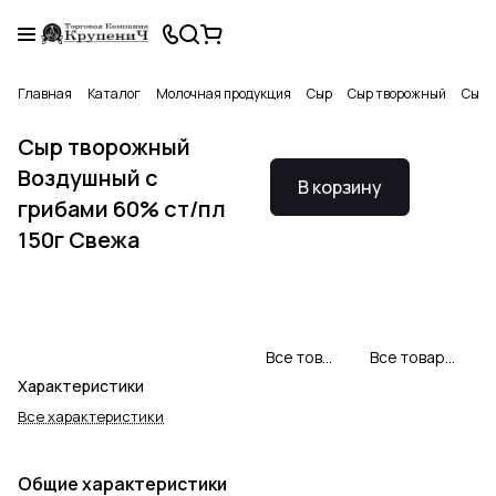
Главная
Каталог
Молочная продукция
Сыр
Сыр творожный
Сыр 
Сыр творожный
Воздушный с
В корзину
грибами 60% ст/пл
150г Свежа
Все товары Sveza
Все товары категории
Характеристики
Все характеристики
Общие характеристики