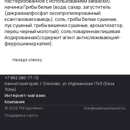
пастеризованное с использованием закваски),
начинка Грибы белые (вода, сахар, загуститель
(дикрахмалфосфат оксипропилированный,
ксантановая камедь), соль, грибы белые сушеные,
лук сушеный, грибы вешенки сушеные, ароматизатор,
перец черный молотый), соль поваренная пищевая
йодированная(содержит агент антислеживающий-
ферроцианид калия).
Назад к списку
+7 962 280-77-72
Камчатский край, г. Елизово, ул. Мурманская 17к3 (база
30км)
Интернет-магазин
Компания
© 2026 ТМ Крупенич
Конфиденциальность
Поддержка сайта