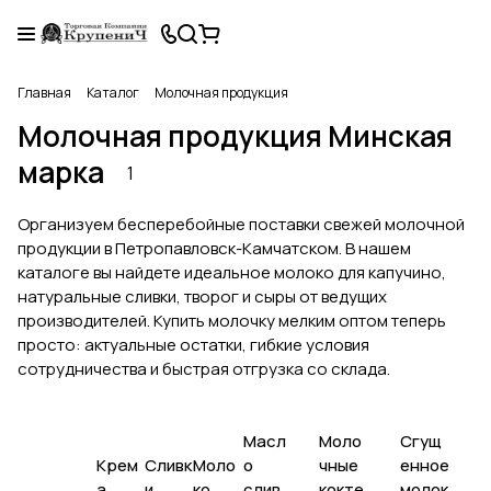
Главная
Каталог
Молочная продукция
Молочная продукция Минская
марка
1
Организуем бесперебойные поставки свежей молочной
продукции в Петропавловск-Камчатском. В нашем
каталоге вы найдете идеальное молоко для капучино,
натуральные сливки, творог и сыры от ведущих
производителей. Купить молочку мелким оптом теперь
просто: актуальные остатки, гибкие условия
сотрудничества и быстрая отгрузка со склада.
Масл
Моло
Сгущ
Крем
Сливк
Моло
о
чные
енное
а
и
ко
слив
кокте
молок