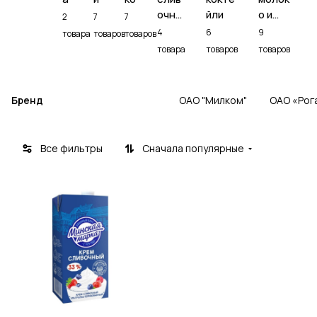
очно
йли
о и
2
7
7
е
сливк
4
6
9
товара
товаров
товаров
и
товара
товаров
товаров
Бренд
Минская марка
ОАО "Милком"
ОАО «Рог
Все фильтры
Сначала популярные